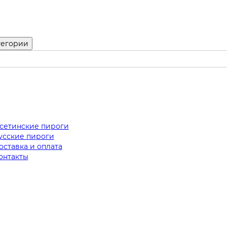
тегории
сетинские пироги
усские пироги
оставка и оплата
онтакты