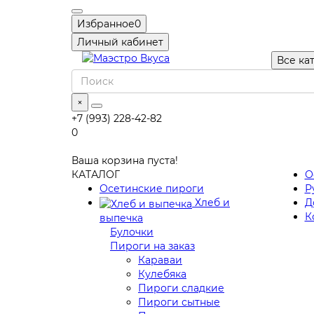
Избранное
0
Личный кабинет
Все ка
×
+7 (993) 228-42-82
0
Ваша корзина пуста!
КАТАЛОГ
О
Осетинские пироги
Р
Хлеб и
Д
К
выпечка
Булочки
Пироги на заказ
Караваи
Кулебяка
Пироги сладкие
Пироги сытные